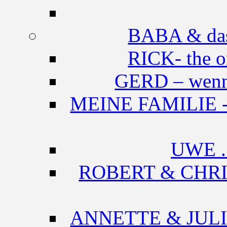
BABA & das
RICK- the 
GERD – wenn 
MEINE FAMILIE -Im
UWE .
ROBERT & CHRIST
ANNETTE & JULIO -