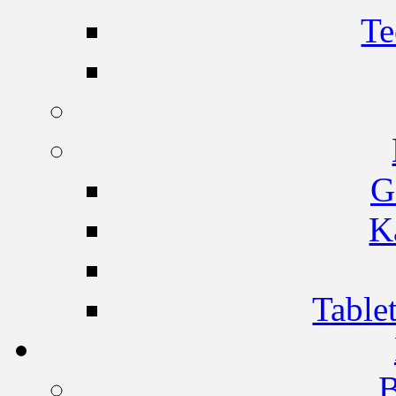
Te
G
K
Table
B