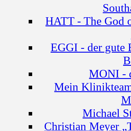
South
HATT - The God of
EGGI - der gute B
B
MONI - d
Mein Klinikteam
M
Michael St
Christian Meye