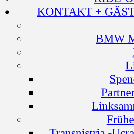
KONTAKT + GÄST
BMW Mo
L
Spen
Partne
Linksam
Frühe
Transnistria -Ucr